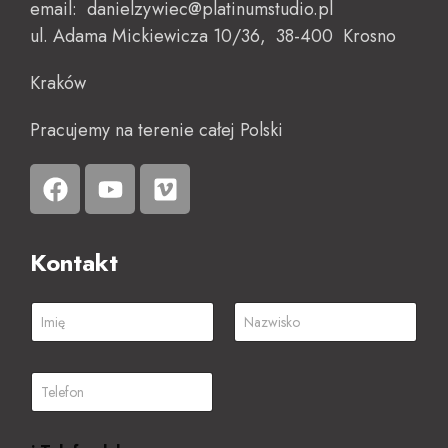
email: danielzywiec@platinumstudio.pl
ul. Adama Mickiewicza 10/36, 38-400
Krosno
Kraków
Pracujemy na terenie całej Polski
Kontakt
I
m
i
Imię
Nazwisko
ę
T
i
e
n
l
a
e
z